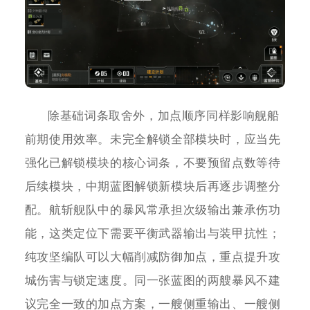
除基础词条取舍外，加点顺序同样影响舰船
前期使用效率。未完全解锁全部模块时，应当先
强化已解锁模块的核心词条，不要预留点数等待
后续模块，中期蓝图解锁新模块后再逐步调整分
配。航斩舰队中的暴风常承担次级输出兼承伤功
能，这类定位下需要平衡武器输出与装甲抗性；
纯攻坚编队可以大幅削减防御加点，重点提升攻
城伤害与锁定速度。同一张蓝图的两艘暴风不建
议完全一致的加点方案，一艘侧重输出、一艘侧