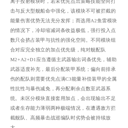
离子投射模块时，若未优先点出策略技能全向打
击与反大型舰船命中强化，该模块不可被拦截的
能量伤害优势无法充分发挥；而选用A2鱼雷模块
的情况下，冷却缩减词条收益极低，强行投入点
数只会挤占装甲与抗性的强化空间。不同模块组
合对应完全独立的加点优先级，纯对舰配队
M2+A2+D1应当遵循主武器输出词条优先，辅助
武器适度补充，最后分配装甲系统；偏向前排承
伤的配队则需要优先点满C3能量补偿装甲的全属
性抗性与暴伤减免，再分配剩余点数至武器系
统。未区分模块直接套用加点，会出现输出不足
或者生存能力薄弱两种极端情况，在遭遇敌方拦
截舰队、高频暴击战巡编队时劣势会被持续放
大。