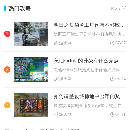
热门攻略
More
明日之后隐匿工厂伤害不够应有何改善
1
隐匿工厂输出不足的核心解决思路为拉满装备词条属性、循环利用潜...
游天网
07-07
忘仙online的升级有什么亮点
2
忘仙online升级亮点在于修仙式境界突破、多线任务经验链、...
游天网
06-14
如何调整攻城掠地中金币的奖励模式
3
调整攻城掠地金币奖励模式，核心在于优先盘活日常稳定金币、优化...
游天网
07-11