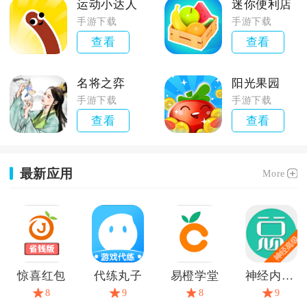
运动小达人
迷你便利店
手游下载
手游下载
查看
查看
名将之弈
阳光果园
手游下载
手游下载
查看
查看
最新应用
More
惊喜红包
代练丸子
易橙学堂
神经内科高级职称总题库
8
9
8
9