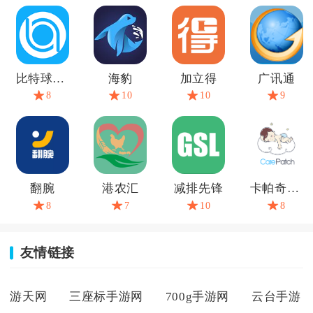
比特球云盘
海豹
加立得
广讯通
8
10
10
9
翻腕
港农汇
减排先锋
卡帕奇体温
8
7
10
8
友情链接
游天网
三座标手游网
700g手游网
云台手游