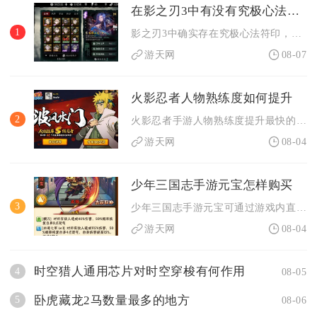
在影之刃3中有没有究极心法符印
1
影之刃3中确实存在究极心法符印，该道具是心法卡池内的高阶抽取...
游天网
08-07
火影忍者人物熟练度如何提升
2
火影忍者手游人物熟练度提升最快的途径为段位赛持续对战，搭配各...
游天网
08-04
少年三国志手游元宝怎样购买
3
少年三国志手游元宝可通过游戏内直充界面直接购买，分基础档位充...
游天网
08-04
时空猎人通用芯片对时空穿梭有何作用
4
08-05
卧虎藏龙2马数量最多的地方
5
08-06