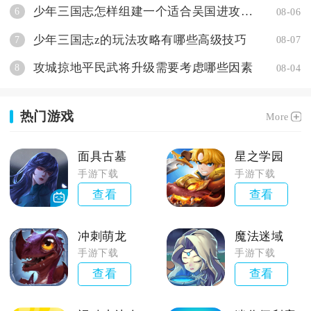
少年三国志怎样组建一个适合吴国进攻的高输出阵容
6
08-06
少年三国志z的玩法攻略有哪些高级技巧
7
08-07
攻城掠地平民武将升级需要考虑哪些因素
8
08-04
热门游戏
More
面具古墓
星之学园
手游下载
手游下载
查看
查看
冲刺萌龙
魔法迷域
手游下载
手游下载
查看
查看