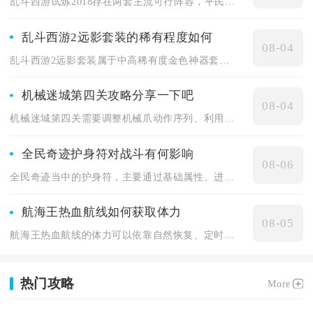
乱斗西游试炼2018存在两套主流可行阵容，平民首选地藏菩萨、...
乱斗西游2远影套装的稀有程度如何
08-04
乱斗西游2远影套装属于中高稀有度金色神器套装，获取难度高于通...
机械迷城第四关攻略分享一下吧
08-04
机械迷城第四关需要调整机械爪动作序列、利用矿车搭载角色、修改...
全民奇迹护身符对战斗有何影响
08-06
全民奇迹当中的护身符，主要通过基础属性、进阶觉醒词条两大维度...
航海王热血航线如何获取体力
08-05
航海王热血航线的体力可以依靠自然恢复、定时福利领取、船长室储...
热门攻略
More