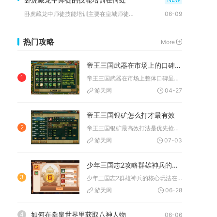
卧虎藏龙中师徒技能培训主要在皇城师徒场所、大明府、唐家堡传功...
06-09
热门攻略
More
帝王三国武器在市场上的口碑如何
1
帝王三国武器在市场上整体口碑呈现两极分化，卓越品质武器口碑顶...
游天网
04-27
帝王三国银矿怎么打才最有效
2
帝王三国银矿最高效打法是优先抢占高等级满富裕度银矿，搭配高伤...
游天网
07-03
少年三国志2攻略群雄神兵的方法有哪些可以分享
3
少年三国志2群雄神兵的核心玩法在于优选控制与爆发型神兵、按武...
游天网
06-28
如何在拳皇世界里获取八神人物
4
06-06