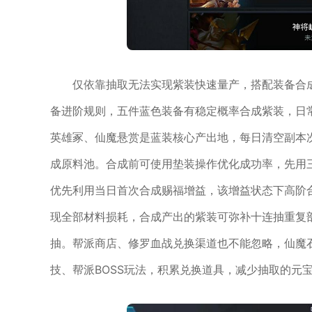
仅依靠抽取无法实现紫装快速量产，搭配装备合
备进阶规则，五件蓝色装备有稳定概率合成紫装，日
英雄冢、仙魔悬赏是蓝装核心产出地，每日清空副本
成原料池。合成前可使用垫装操作优化成功率，先用
优先利用当日首次合成赐福增益，该增益状态下高阶
现全部材料损耗，合成产出的紫装可弥补十连抽重复
抽。帮派商店、修罗血战兑换渠道也不能忽略，仙魔
技、帮派BOSS玩法，积累兑换道具，减少抽取的元