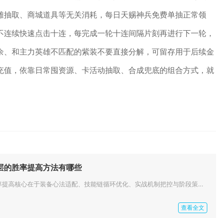
雄抽取、商城道具等无关消耗，每日天赐神兵免费单抽正常领
不连续快速点击十连，每完成一轮十连间隔片刻再进行下一轮，
余、和主力英雄不匹配的紫装不要直接分解，可留存用于后续金
充值，依靠日常囤资源、卡活动抽取、合成兜底的组合方式，就
0层的胜率提高方法有哪些
影之刃3塔绝影30层胜率提高核心在于装备心法适配、技能链循环优化、实战机制把控与阶段策略轮换，四者结合可显著提升通关稳定...
查看全文