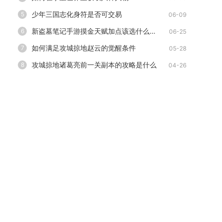
少年三国志化身符是否可交易
5
06-09
新盗墓笔记手游摸金天赋加点该选什么属性
6
06-25
如何满足攻城掠地赵云的觉醒条件
7
05-28
攻城掠地诸葛亮前一关副本的攻略是什么
8
04-26