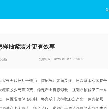
首
怎样抽紫装才更有效率
初心臣
发布时间：
2026-07-07 07:38:57
元宝走天赐神兵十连抽，搭配碎片定向兑换、日常副本囤蓝装合
大程度减少元宝浪费、稳定产出目标紫装，规避单抽低保底带来
道，内置硬性保底机制，每完成十次抽取必定产出一件完整紫
时额外产出大量蓝、绿色装备，这些低品质装备既能充当合成原