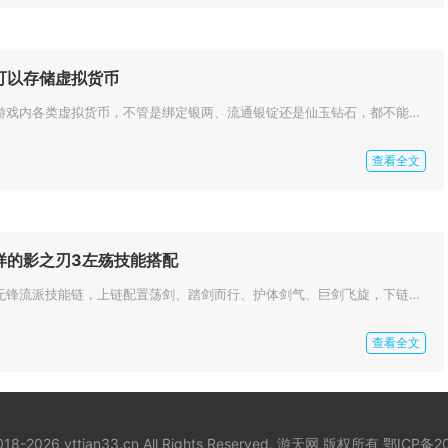
可以存储虚拟货币
忘仙钻石宝箱无法存储游戏内各类虚拟货币，不管是绑定银两、流通银锭还是仙玉钻石，都不能放入该宝箱当中进行寄存保管。钻石宝箱...
查看全文
样的影之刃3左殇技能搭配
新手接触左殇优先选择无锋流派技能链，上链配置荡剑、踏剑而行、护体剑气、巨剑飞旋，下链搭配铁龙突击、连环腿、金龙剑，这套组...
查看全文
018-2026 yttian33.cn All Rights Reserved. 游天网 版权所有
鄂ICP备20