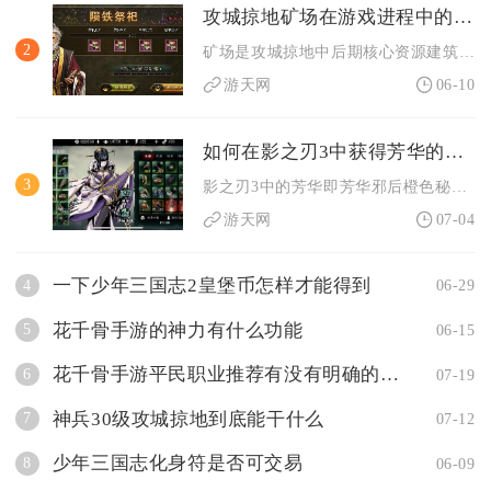
攻城掠地矿场在游戏进程中的地位如何
2
矿场是攻城掠地中后期核心资源建筑，决定镔铁与宝石的稳定供给，...
游天网
06-10
如何在影之刃3中获得芳华的攻略是什么
3
影之刃3中的芳华即芳华邪后橙色秘法心法，主要获取渠道为虚空心...
游天网
07-04
一下少年三国志2皇堡币怎样才能得到
4
06-29
花千骨手游的神力有什么功能
5
06-15
花千骨手游平民职业推荐有没有明确的顺序
6
07-19
神兵30级攻城掠地到底能干什么
7
07-12
少年三国志化身符是否可交易
8
06-09