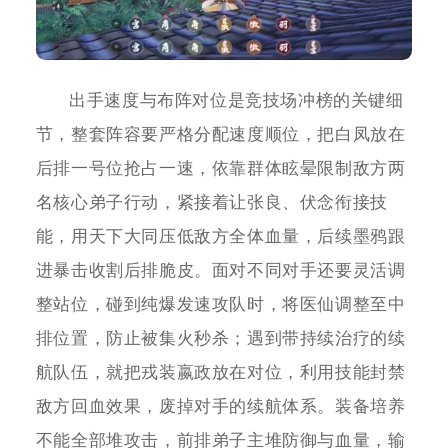
出手速度与布阵对位是竞技场冲榜的关键细
节，整套阵容要严格分配速度顺位，把白凤放在
后排一号位抢占一速，依靠群体眩晕限制敌方两
名核心弟子行动，紧接着让张良、伏念衔接技
能，用天下大同压低敌方全体血量，后续墨鸦跟
进暴击收割后排脆皮。面对不同对手还要灵活调
整站位，碰到纯爆发速攻队时，将医仙调整至中
排位置，防止被集火秒杀；遇到带持续治疗的续
航队伍，就把戎装嬴政放在对位，利用技能封禁
敌方回血效果，废掉对手的续航体系。装备培养
不能全部堆攻击，前排弟子主堆防御与血量，输