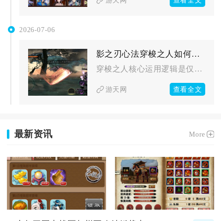
查看全文
游天网
2026-07-06
影之刃心法穿梭之人如何运用
穿梭之人核心运用逻辑是仅对未完成升华的黄色四火稀有橙色心法吞...
查看全文
游天网
最新资讯
More