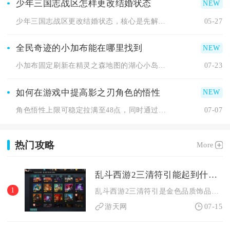
少年三国志战区怎样更改结婚状态
少年三国志战区更改结婚状态，核心是先解除当前婚姻关系，再通过...
05-27
全民奇迹的小加布能在哪里找到
小加布固定刷新在精灵之森地图的湖心小岛，必须先解锁尤达的请求...
07-23
如何在游戏中提高影之刃角色的悟性
角色悟性上限可稳定拉满至48点，同时通过羁绊、装备、心法搭配...
07-07
热门攻略
More
乱斗西游2三清符引能起到什么效果
1
乱斗西游2三清符引是金色品质饰品，核心效果为高额生命值加成与...
游天网
07-15