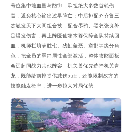
号位集中堆血量与防御，承担绝大多数首轮伤
害，避免核心输出过早阵亡；中后排配齐齐鲁三
杰触发天下大同组合技，配合墨鸦、黑衣张良补
足爆发伤害，再上阵医仙端木蓉保障全队持续回
血，机师栏填满胜七、残虹盖聂、章邯等缘分角
色，把全员的羁绊属性全部激活，整体攻防面板
会远超同战力其他阵容。机关兽优先选择机关青
龙，既能给前排提供减伤buff，还能限制敌方的
技能触发概率，进一步拉大对局优势。