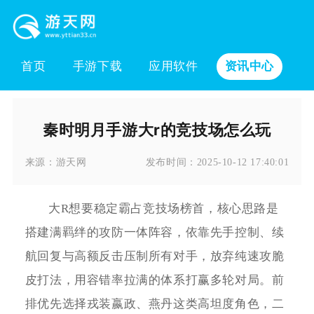
首页
手游下载
应用软件
资讯中心
秦时明月手游大r的竞技场怎么玩
来源：
游天网
发布时间：
2025-10-12 17:40:01
大R想要稳定霸占竞技场榜首，核心思路是
搭建满羁绊的攻防一体阵容，依靠先手控制、续
航回复与高额反击压制所有对手，放弃纯速攻脆
皮打法，用容错率拉满的体系打赢多轮对局。前
排优先选择戎装嬴政、燕丹这类高坦度角色，二