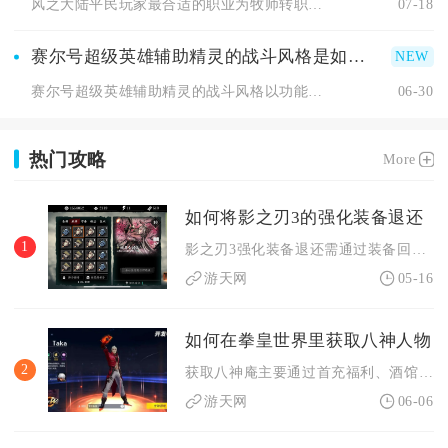
风之大陆平民玩家最合适的职业为牧师转职神官。神官作为团队不可...
07-18
赛尔号超级英雄辅助精灵的战斗风格是如何的
赛尔号超级英雄辅助精灵的战斗风格以功能赋能、生存续航、节奏干...
06-30
热门攻略
More
如何将影之刃3的强化装备退还
1
影之刃3强化装备退还需通过装备回收分解操作实现，强化等级越高...
游天网
05-16
如何在拳皇世界里获取八神人物
2
获取八神庵主要通过首充福利、酒馆招募、碎片合成及限时活动四大...
游天网
06-06