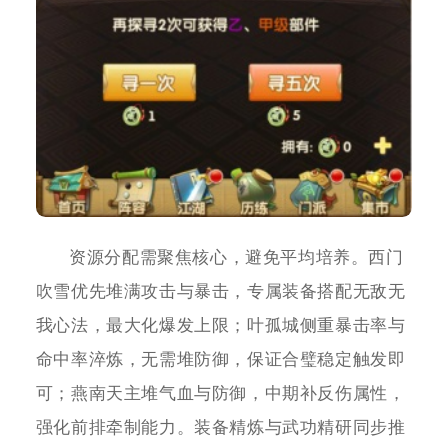
资源分配需聚焦核心，避免平均培养。西门
吹雪优先堆满攻击与暴击，专属装备搭配无敌无
我心法，最大化爆发上限；叶孤城侧重暴击率与
命中率淬炼，无需堆防御，保证合璧稳定触发即
可；燕南天主堆气血与防御，中期补反伤属性，
强化前排牵制能力。装备精炼与武功精研同步推