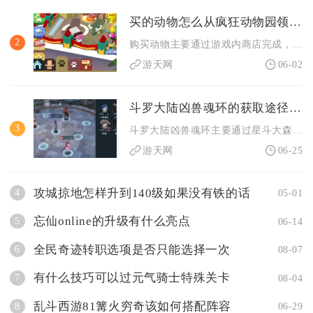
买的动物怎么从疯狂动物园领取呢
2
购买动物主要通过游戏内商店完成，入口位于主界面右上角的商店图...
游天网
06-02
斗罗大陆凶兽魂环的获取途径有哪些
3
斗罗大陆凶兽魂环主要通过星斗大森林狩猎、落日森林凶兽副本、邪...
游天网
06-25
攻城掠地怎样升到140级如果没有铁的话
4
05-01
忘仙online的升级有什么亮点
5
06-14
全民奇迹转职选项是否只能选择一次
6
08-07
有什么技巧可以过元气骑士特殊关卡
7
08-04
乱斗西游81篝火穷奇该如何搭配阵容
8
06-29