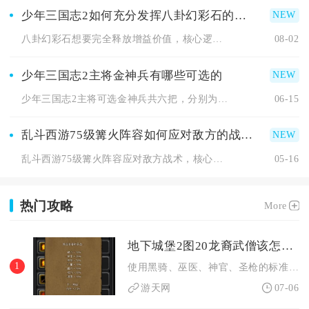
少年三国志2如何充分发挥八卦幻彩石的优势
八卦幻彩石想要完全释放增益价值，核心逻辑是定向囤积稳定渠道资...
08-02
少年三国志2主将金神兵有哪些可选的
少年三国志2主将可选金神兵共六把，分别为龙胆亮银枪、苍叶绿绮...
06-15
乱斗西游75级篝火阵容如何应对敌方的战术
乱斗西游75级篝火阵容应对敌方战术，核心是用“破防+爆发+控...
05-16
热门攻略
More
地下城堡2图20龙裔武僧该怎么过关
1
使用黑骑、巫医、神官、圣枪的标准四职搭配稳定通关图20龙裔武...
游天网
07-06