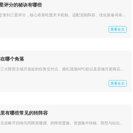
三星评分的秘诀有哪些
第七史诗34关卡想要稳定拿到三星评分，核心依靠吃透关卡机制、适配克制阵容、优化装备词条、把控技能释放节奏、合理利用战前增...
查看全文
能在哪个角落
卧虎藏龙2婚戒主要藏在三大阵营主城月老处的任务交付点、婚礼现场NPC处以及皇城月老商店这三个核心角落，男性角色可通过任务...
查看全文
戏里有哪些常见的转阵容
少年三国志2转阵容的常见攻略可归纳为同阵营微调、跨阵营置换、资源集中转核、阵型与站位适配、装备神兵同步、跨服场景适配六大...