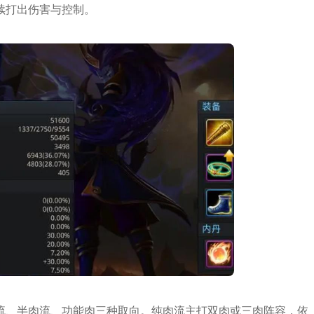
续打出伤害与控制。
流、半肉流、功能肉三种取向。纯肉流主打双肉或三肉阵容，依