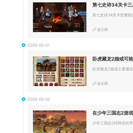
第七史诗34关卡
游天网
2026-05-01
卧虎藏龙2婚戒可
游天网
2026-05-02
在少年三国志2游