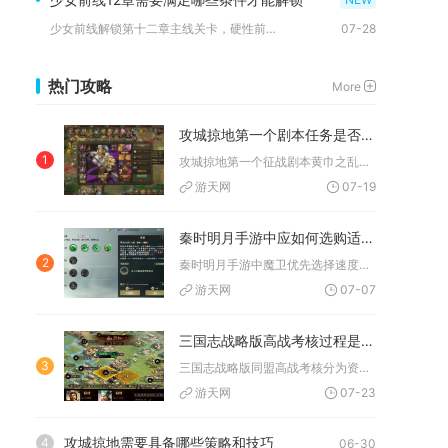
少女前线解锁第十二章主线关卡，硬性前置条件仅需通关主线普通难...
07-28
热门攻略
More
攻城掠地第一个剧本任务是否需要特定等级
1
攻城掠地第一个征战剧本黄巾之乱需要特定等级才能解锁，硬性门槛...
游天网
07-19
秦时明月手游中应如何选购适合的魔卫时装
2
秦时明月手游中魔卫优先选择速度加成附带技能增伤的魔神降临时装...
游天网
07-07
三国志战略版高战考核过程是怎样的
3
三国志战略版同盟高战考核分为资料初审、阵容实战测试、战场贡献...
游天网
07-23
攻城掠地需要具备哪些策略和技巧
4
06-30