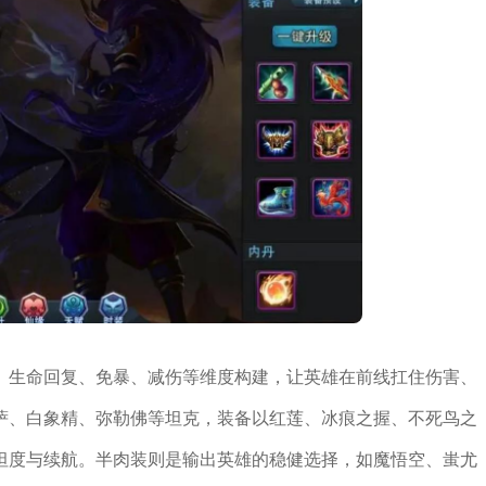
、生命回复、免暴、减伤等维度构建，让英雄在前线扛住伤害、
萨、白象精、弥勒佛等坦克，装备以红莲、冰痕之握、不死鸟之
坦度与续航。半肉装则是输出英雄的稳健选择，如魔悟空、蚩尤