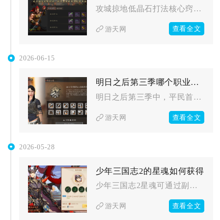
攻城掠地低晶石打法核心窍门在于技能精准搭配、排阵细节把控、资...
查看全文
游天网
2026-06-15
明日之后第三季哪个职业适合
明日之后第三季中，平民首选伐木工，微氪玩家适合病毒学家，热衷...
查看全文
游天网
2026-05-28
少年三国志2的星魂如何获得
少年三国志2星魂可通过副本挑战、星魂塔、限时活动、商城购买及...
查看全文
游天网