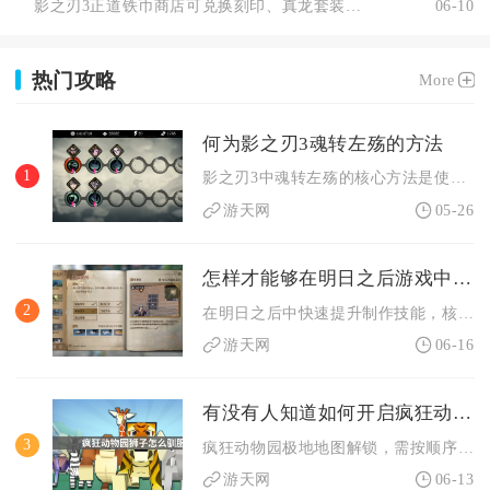
影之刃3正道铁币商店可兑换刻印、真龙套装、锻造材料、心法道具...
06-10
热门攻略
More
何为影之刃3魂转左殇的方法
1
影之刃3中魂转左殇的核心方法是使用移星换斗令，在同账号下互换...
游天网
05-26
怎样才能够在明日之后游戏中快速提升制作技能
2
在明日之后中快速提升制作技能，核心是优先批量制作高经验半成品...
游天网
06-16
有没有人知道如何开启疯狂动物园的极地地图
3
疯狂动物园极地地图解锁，需按顺序通关稀树草原、热带丛林、山脉...
游天网
06-13