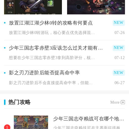
放置江湖江湖少林0转的攻略有何要点
放置江湖少林0转游玩，核心要点优先选择混元一气功作为主力内功...
07-26
少年三国志零赤壁3应该怎么过关才能有好成绩
想要在少年三国志零赤壁3拿到高阶评分，核心方式是分两场对局针...
07-12
影之刃刀进阶后能否提高命中率
影之刃刀进阶后不会直接提高命中率，但能通过扩大攻击范围、优化...
06-27
热门攻略
More
少年三国志夺粮战可在哪个地方举办
1
少年三国志夺粮战可在主界面征战板块内的竞技场场景中举办，同时...