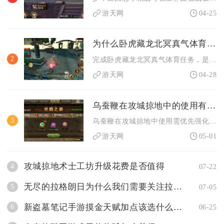
游天网
04-25
为什么卧虎藏龙北冥真气体育任务如此重要
2
完成卧虎藏龙北冥真气体育任务，是解锁核心内功增益、提升武学输...
游天网
04-28
乌蚕鞭在攻城掠地中的使用有哪些要注意的地方
3
乌蚕鞭在攻城掠地中使用需优先强化等级、合理搭配宝石、适配地形...
游天网
05-01
攻城掠地术士工坊升级花费是否值得
4
07-22
无尽的拉格朗日为什么我们需要关注拉格朗日暴风加点
5
07-05
新盗墓笔记手游摸金天赋加点该选什么属性
6
06-25