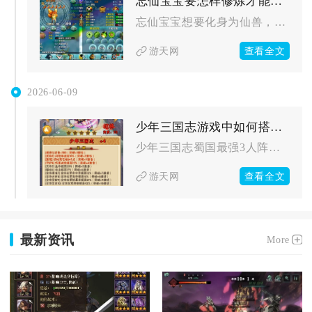
忘仙宝宝要怎样修炼才能化身为仙兽
忘仙宝宝想要化身为仙兽，核心是完成等级突破、幻化升星、进化进...
查看全文
游天网
2026-06-09
少年三国志游戏中如何搭配蜀国的3个角色组成最强阵容
少年三国志蜀国最强3人阵容为刘备+关羽+张飞，桃园结义羁绊联...
查看全文
游天网
最新资讯
More