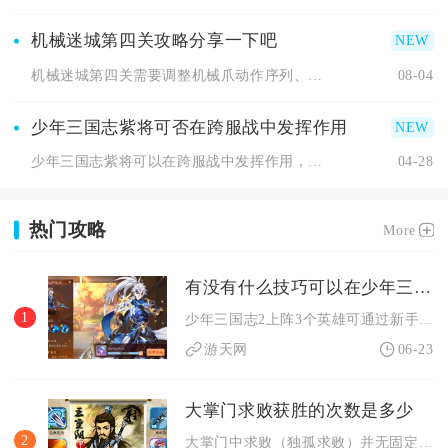
机械迷城第四关攻略分享一下吧
机械迷城第四关需要调整机械爪动作序列、利用矿车搭载角色、修改...
08-04
少年三国志紫将可否在跨服战中发挥作用
少年三国志紫将可以在跨服战中发挥作用，但仅限特定场景与搭配，...
04-28
热门攻略
More
有没有什么技巧可以在少年三国志2中上阵3个英雄
1
少年三国志2上阵3个英雄可通过新手指程节点断网卡阵位操作实现...
游天网
06-23
大掌门求败获胜的次数是多少
2
大掌门中求败（独孤求败）并无固定获胜次数设定，其获胜场次完全...