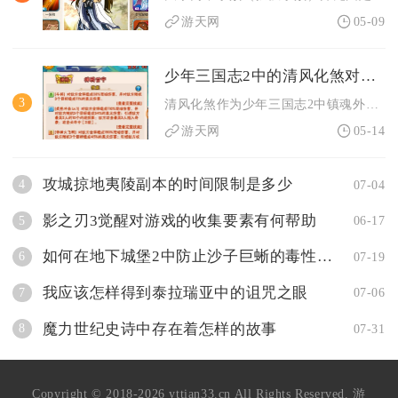
游天网
05-09
少年三国志2中的清风化煞对游戏体验有何影响
3
清风化煞作为少年三国志2中镇魂外传的核心关卡，显著提升了游戏...
游天网
05-14
攻城掠地夷陵副本的时间限制是多少
4
07-04
影之刃3觉醒对游戏的收集要素有何帮助
5
06-17
如何在地下城堡2中防止沙子巨蜥的毒性攻击
6
07-19
我应该怎样得到泰拉瑞亚中的诅咒之眼
7
07-06
魔力世纪史诗中存在着怎样的故事
8
07-31
Copyright © 2018-2026 yttian33.cn All Rights Reserved. 游