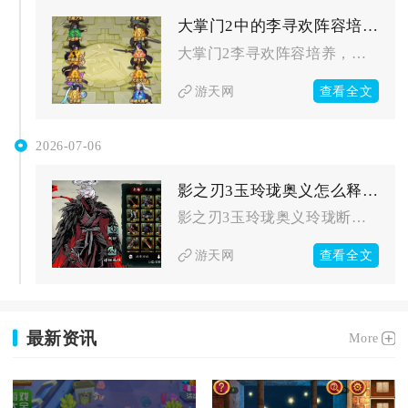
大掌门2中的李寻欢阵容培养要注意哪些要点
大掌门2李寻欢阵容培养，核心是围绕其高爆发单体输出定位，搭配...
查看全文
游天网
2026-07-06
影之刃3玉玲珑奥义怎么释放技能
影之刃3玉玲珑奥义玲珑断玉需要先满足职业解锁、技能链配置、奥...
查看全文
游天网
最新资讯
More