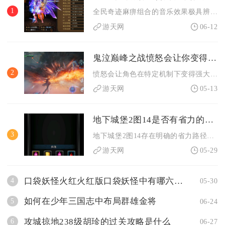
1
全民奇迹麻痹组合的音乐效果极具辨识度，与控制触发深度联动，能...
游天网
06-12
鬼泣巅峰之战愤怒会让你变得强大吗
2
愤怒会让角色在特定机制下变得强大，且是皇家守卫风格的核心增伤...
游天网
05-13
地下城堡2图14是否有省力的路径
3
地下城堡2图14存在明确的省力路径，核心是按固定点位顺序推进...
游天网
05-29
口袋妖怪火红火红版口袋妖怪中有哪六只是最值得练习的
4
05-30
如何在少年三国志中布局群雄金将
5
06-24
攻城掠地238级胡珍的过关攻略是什么
6
06-27