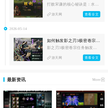
打败宋谦的核心秘诀是：水域地形适配武将+合理排将+精准战法释...
查看全文
游天网
2026-05-14
如何触发影之刃3极密卷宗任务
影之刃3极密卷宗任务触发需满足等级前置、完成指定支线对话并解...
查看全文
游天网
最新资讯
More