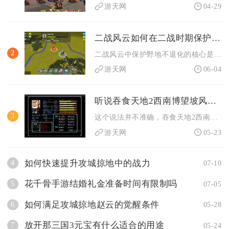
游天网
04-29
二战风云如何在二战时期保护野地不退化
2
二战风云中保护野地不退化的核心是24小时循环重占+高后勤采集...
游天网
06-04
听说吞食天地2西南博望坡风景很美这个说法准确吗
3
这个说法并不准确，吞食天地2西南博望坡的场景设计以战斗功能性...
游天网
05-23
如何快速提升攻城掠地中的战力
4
07-10
花千骨手游结婚礼金准备时间有限制吗
5
07-05
如何满足攻城掠地赵云的觉醒条件
6
05-28
放开那三国3元宝有什么适合的用途
7
05-24