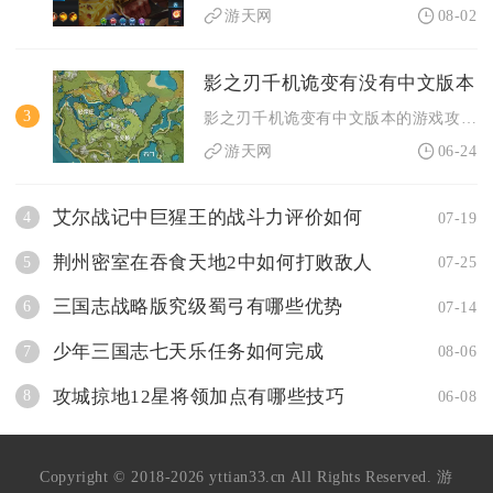
游天网
08-02
影之刃千机诡变有没有中文版本
3
影之刃千机诡变有中文版本的游戏攻略，涵盖心法搭配、技能链组合...
游天网
06-24
艾尔战记中巨猩王的战斗力评价如何
4
07-19
荆州密室在吞食天地2中如何打败敌人
5
07-25
三国志战略版究级蜀弓有哪些优势
6
07-14
少年三国志七天乐任务如何完成
7
08-06
攻城掠地12星将领加点有哪些技巧
8
06-08
Copyright © 2018-2026 yttian33.cn All Rights Reserved. 游