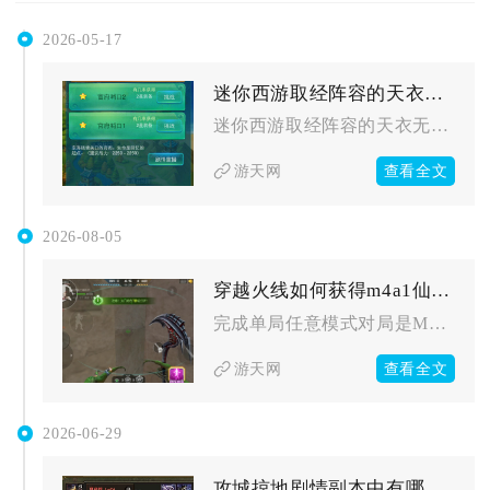
2026-05-17
迷你西游取经阵容的天衣无缝搭配方法有哪些
迷你西游取经阵容的天衣无缝搭配，核心在于“前排稳抗、后排强奶...
查看全文
游天网
2026-08-05
穿越火线如何获得m4a1仙界黑骑士续约所需的材料
完成单局任意模式对局是M4A1仙界黑骑士续约所需核心条件，对...
查看全文
游天网
2026-06-29
攻城掠地剧情副本中有哪些特殊技能或道具