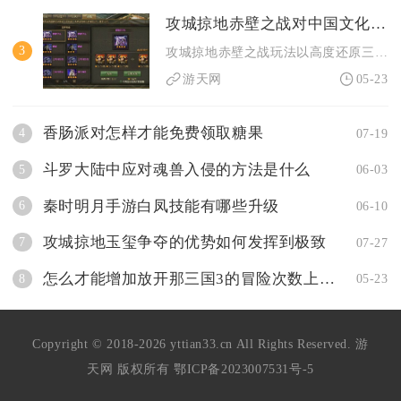
攻城掠地赤壁之战对中国文化遗产的保护有何贡献
3
攻城掠地赤壁之战玩法以高度还原三国赤壁古战场与经典战役细节为...
游天网
05-23
香肠派对怎样才能免费领取糖果
4
07-19
斗罗大陆中应对魂兽入侵的方法是什么
5
06-03
秦时明月手游白凤技能有哪些升级
6
06-10
攻城掠地玉玺争夺的优势如何发挥到极致
7
07-27
怎么才能增加放开那三国3的冒险次数上限
8
05-23
Copyright © 2018-2026 yttian33.cn All Rights Reserved. 游
天网 版权所有
鄂ICP备2023007531号-5