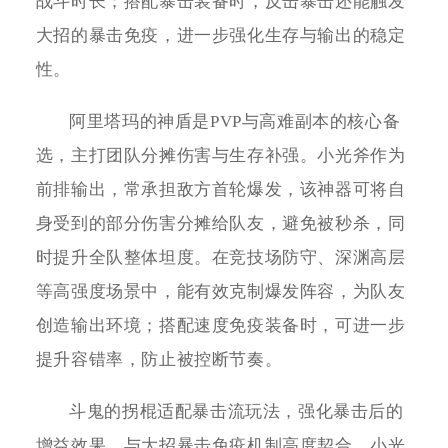
战斗时长；搭配暴击装备时，反击暴击还能触发
大招的暴击免疫，进一步强化生存与输出的稳定
性。
阿里塔玛的神盾是PVP与高难副本的核心备
选，主打团队分摊伤害与生存补强。小光斧作为
前排输出，常承担敌方首轮爆发，该神器可将自
身受到的部分伤害分摊给队友，避免被秒杀，同
时提升全队整体坦度。在竞技场防守、深渊高层
等高强度场景中，能有效克制爆发阵容，为队友
创造输出环境；搭配速度免疫装备时，可进一步
提升容错率，防止被控断节奏。
斗鬼的拐棍适配暴击流玩法，强化暴击后的
增益效果，与大招暴击免疫机制高度契合。小光