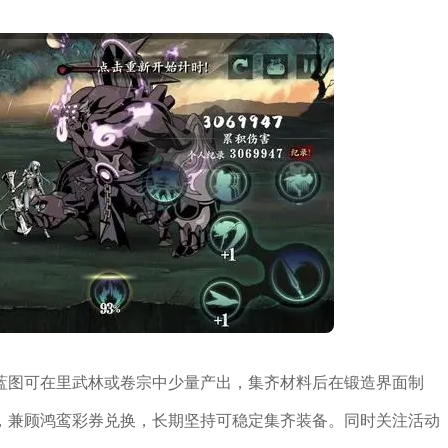
蓝图可在里武林或卷宗中少量产出，集齐材料后在锻造界面制
，兼顾鸿鸾彩券兑换，长期坚持可稳定集齐装备。同时关注活动