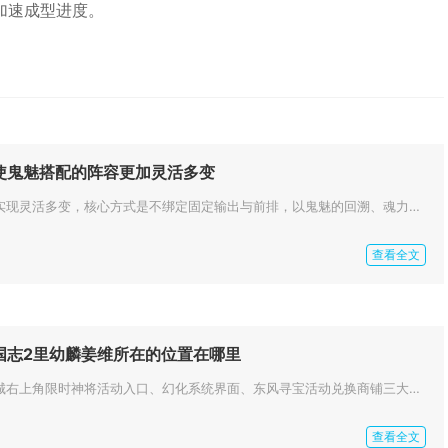
加速成型进度。
使鬼魅搭配的阵容更加灵活多变
想要让鬼魅的配套阵容实现灵活多变，核心方式是不绑定固定输出与前排，以鬼魅的回溯、魂力供给、行动条干扰作为底层战术框架，预...
查看全文
国志2里幼麟姜维所在的位置在哪里
幼麟姜维主要分布在主城右上角限时神将活动入口、幻化系统界面、东风寻宝活动兑换商铺三大核心位置，同时竞技场商店、军团宝库、...
查看全文