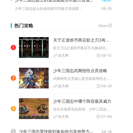
少年三国志赵云的金技能可对敌方造成群伤，核心以列伤为主、辅以...
06-26
热门攻略
More
关于正道铁币商店影之刃3有什么物品可以换取
1
影之刃3正道铁币商店可兑换刻印、真龙套装、锻造材料、心法道具...
游天网
06-10
少年三国志武阁悟性点亮攻略
2
武阁悟性点亮核心是先稳拿悟性点、再按层精准分配，优先攻击与P...
游天网
06-29
少年三国志中哪个阵容最具威力
3
综合全场景实战表现，少年三国志综合威力最强的阵容为纯蜀国五虎...
游天网
07-09
少年三国志零技能刘备如何与其他势力进行外交交涉
4
06-16