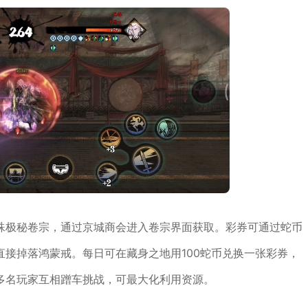
殊极秘卷宗，通过京城商会进入卷宗界面获取。彩券可通过蛇币
接掉落鸿蒙戒。每日可在藏身之地用100蛇币兑换一张彩券，
多名玩家互相蹭车挑战，可最大化利用资源。