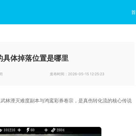
首
的具体掉落位置是哪里
月
发布时间：
2026-05-15 12:25:23
里武林湮灭难度副本与鸿鸾彩券卷宗，是真伤转化流的核心传说