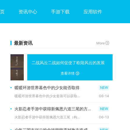
页
资讯中心
手游下载
应用软件
最新资讯
More
二战风云二战如何促使了欧陆风云的发展
查看详情
暖暖环游世界暮色中的少女能否取得
暖暖环游世界暮色中的少女套装可以获取，该套装为常驻典藏款式，...
06-14
火影忍者手游中获得新佩恩六道三尾的方法是什么
火影忍者手游中获得新佩恩六道三尾（枸橘矢仓）的核心方式为决斗...
06-13
少年三国志赵云的金技能能否对敌方造成群伤