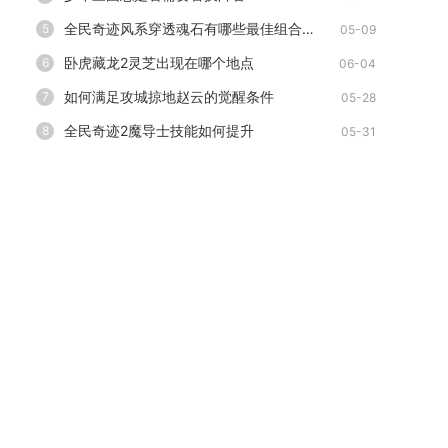
全民奇迹风系穿透魂石有哪些最佳组合技巧
5
05-09
卧虎藏龙2灵芝出现在哪个地点
6
06-04
如何满足攻城掠地赵云的觉醒条件
7
05-28
全民奇迹2魔导士技能如何提升
8
05-31