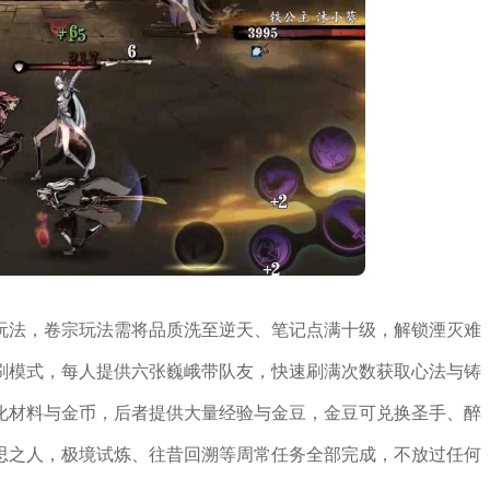
玩法，卷宗玩法需将品质洗至逆天、笔记点满十级，解锁湮灭难
刷模式，每人提供六张巍峨带队友，快速刷满次数获取心法与铸
化材料与金币，后者提供大量经验与金豆，金豆可兑换圣手、醉
思之人，极境试炼、往昔回溯等周常任务全部完成，不放过任何