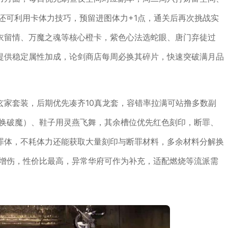
还可利用卡体力技巧，预留进图体力+1点，通关后再次挑战实
衣留情、万魔之魂等核心橙卡，紫色心法选蛇眼、唐门弃徒过
提供稳定属性加成，论剑商店每周必换其碎片，快速突破满月品
玄家套装，后期优先凑齐10真龙套，容错率拉满可站撸多数副
后换破魔）、鞋子用灵燕飞舞，其余槽位优先红色刻印，断罪、
罪体，不耗体力还能获取大量刻印与断罪材料，多余材料分解换
灭增伤，性价比最高，异常华府可作为补充，适配燃烧等流派需