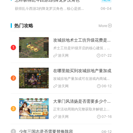
获得乱斗西游2的降龙罗汉角色，核心是抓住周期活动兑换、限时抽...
06-04
热门攻略
More
攻城掠地术士工坊升级花费是否值得
1
术士工坊是91级开启的核心建筑，直接决定每日免费影子（借兵）...
游天网
07-22
在哪里能买到攻城掠地产量加成
2
攻城掠地产量加成可在游戏内商城、集市、活动中心及黑市购买，也...
游天网
06-12
大掌门风清扬是否需要多少个元宝来使用
3
正常活动周期内完整获取并解锁上阵使用风清扬，保底需要1800...
游天网
07-16
少年三国志是否需要替换阵容
4
06-12