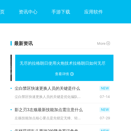
页
资讯中心
手游下载
应用软件
最新资讯
More
无尽的拉格朗日使用火炮技术拉格朗日如何无尽
查看详情
尘白禁区快速更换人员的关键是什么
尘白禁区快速更换人员的关键是优化编队顺序、熟练键位操作、利用...
07-14
影之刃3左殇最新技能加点需注意什么
左殇技能加点核心要点是先锁定无锋、轻羽单一流派集中分配技能点...
07-29
怎样获得乱斗西游2的降龙罗汉角色