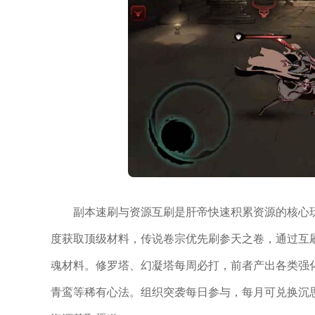
副本速刷与资源互刷是肝帝快速积累资源的核心
度获取顶级材料，传说卷宗优先刷参天之卷，通过互
魂材料。修罗塔、幻凝塔每周必打，前者产出各类强
青鸾等稀有心法。组织突袭每日参与，每月可兑换沉