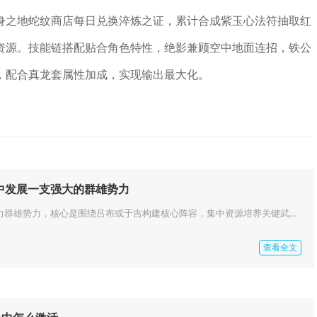
身之地蛇纹商店每日兑换淬炼之证，累计合成紫玉心法符抽取红
资源。技能链搭配贴合角色特性，绝影兼顾空中地面连招，铁公
，配合真龙套属性加成，实现输出最大化。
中发展一支强大的群雄势力
在少年三国志中打造强力群雄势力，核心是围绕吕布或于吉构建核心阵容，集中资源培养关键武将，搭配控制、续航辅助，再通过合理站...
查看全文