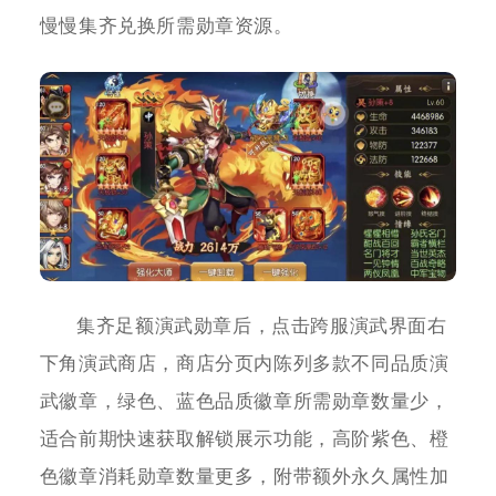
慢慢集齐兑换所需勋章资源。
集齐足额演武勋章后，点击跨服演武界面右
下角演武商店，商店分页内陈列多款不同品质演
武徽章，绿色、蓝色品质徽章所需勋章数量少，
适合前期快速获取解锁展示功能，高阶紫色、橙
色徽章消耗勋章数量更多，附带额外永久属性加