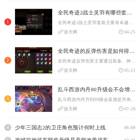
全民奇迹2战士灵羽有哪些套装效果
1
全民奇迹2战士灵羽套装主要有卓越天赐灵羽、卓越寒芒灵羽、高级...
游天网
04-25
全民奇迹的反弹伤害是如何得到的
2
全民奇迹反弹伤害主要通过装备、神赐圣盾、职业技能、守护羁绊及...
游天网
05-21
乱斗西游内丹80升级会不会增加角色生存能力
3
乱斗西游内丹升到80级会直接提升角色生存能力，提升幅度由点数...
游天网
07-28
少年三国志2的卫庄角色预计何时上线
4
06-08