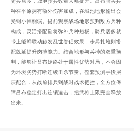
骑兵居多，城池步兵数量大幅提升。吕布骑兵兵
种在平原拥有额外伤害加成，在城池地形输出会
受到小幅削弱。提前观察战场地形预判敌方兵种
构成，灵活搭配副将弥补兵种短板，骑兵居多就
带上貂蝉联动触发乱世眷侣效果，步兵扎堆则搭
配魏延提升肉搏能力。结合地形与兵种的双重预
判，能够让吕布始终处于属性优势对局，不会因
为环境劣势打断连续击杀节奏。整套预测手段层
层配合，从战前排兵到战时战术把控，全方位保
障吕布稳定打出连锁追击，把武将上限完全释放
出来。