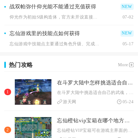
战双帕弥什仰光能不能通过充值获得
仰光作为初始S级构造体，官方未开设直接充值购买渠道，无法像礼...
07-02
忘仙游戏里的技能点如何获得
忘仙游戏中技能点主要通过角色升级、完成主线与支线任务、参与日...
05-17
热门攻略
More
在斗罗大陆中怎样挑选适合自己的武魂
1
在斗罗大陆中挑选适合自己的武魂，核心是先明确自身玩法偏好与定...
游天网
05-24
忘仙橙钻vip宝箱在哪个地方可以找到
2
忘仙橙钻VIP宝箱可在游戏主界面的VIP特权中心直接找到，同...