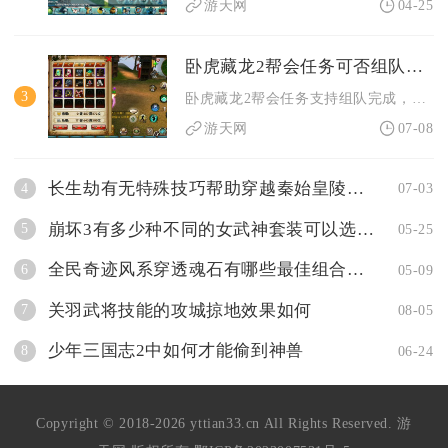
游天网
04-25
卧虎藏龙2帮会任务可否组队完成
3
卧虎藏龙2帮会任务支持组队完成，但不同类型帮会任务的组队收益...
游天网
07-08
长生劫有无特殊技巧帮助穿越秦始皇陵石板
4
07-03
崩坏3有多少种不同的女武神套装可以选择
5
05-25
全民奇迹风系穿透魂石有哪些最佳组合技巧
6
05-09
关羽武将技能的攻城掠地效果如何
7
08-05
少年三国志2中如何才能偷到神兽
8
06-24
Copyright © 2018-2026 yttian33.cn All Rights Reserved. 游