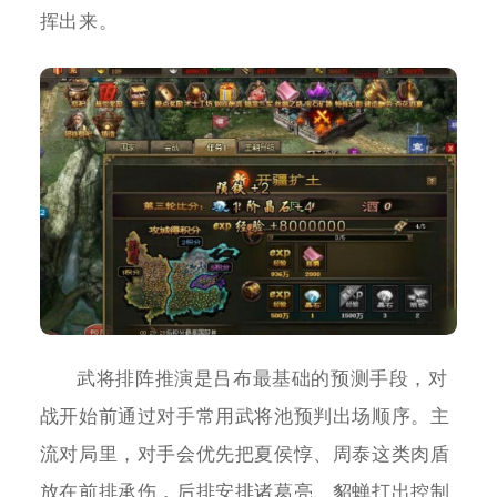
挥出来。
武将排阵推演是吕布最基础的预测手段，对
战开始前通过对手常用武将池预判出场顺序。主
流对局里，对手会优先把夏侯惇、周泰这类肉盾
放在前排承伤，后排安排诸葛亮、貂蝉打出控制