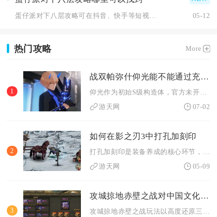
蛋仔派对下八层攻略可在抖音、快手等短视频平台，B站、小红书等...
05-12
热门攻略
More
战双帕弥什仰光能不能通过充值获得
1
仰光作为初始S级构造体，官方未开设直接充值购买渠道，无法像礼...
游天网
07-02
如何在影之刃3中打孔加刻印
2
打孔加刻印是装备养成的核心环节，需先解锁刻印功能、获取打孔道...
游天网
05-09
攻城掠地赤壁之战对中国文化遗产的保护有何贡献
3
攻城掠地赤壁之战玩法以高度还原三国赤壁古战场与经典战役细节为...