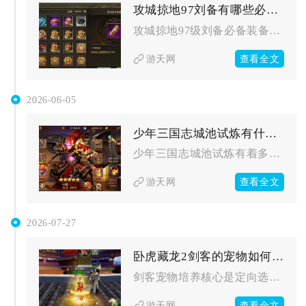
攻城掠地97刘备有哪些必备装备
攻城掠地97级刘备必备装备以桃园之誓套装为核心，搭配真霸下/...
查看全文
游天网
2026-06-05
少年三国志城池试炼有什么特殊规则需要了解
少年三国志城池试炼有着多层递进解锁、阵营联动、城池梯度难度、...
查看全文
游天网
2026-07-27
卧虎藏龙2剑客的宠物如何培养
剑客宠物培养核心是定向选高攻/高速资质宠物、优先红色攻击技能...
查看全文
游天网