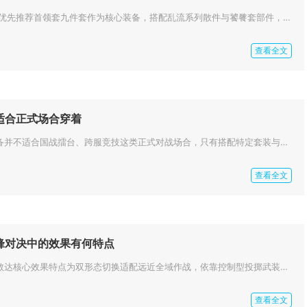
挑战影之刃帮会boss，优先推荐首领套九件套作为核心装备，搭配乱流系列散件与饕餮套部件，词条以首领增伤、破甲、暴击伤害为...
查看全文
适合正式场合穿着
攻城掠地当中的战靴装备并不适合国战擂台、跨服竞技这类正式对战场合，只有搭配特定套装与洗练属性之后，才能勉强适配高阶对局，...
查看全文
锋对决中的效果有何特点
敢达争锋对决中的圣盾敢达核心效果特点为双形态切换适配远近全域作战，依靠控制型投掷武装、MA形态高速机动重火力、差异化必杀...
查看全文