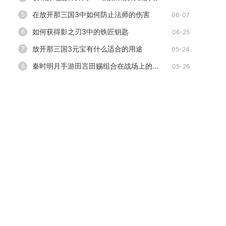
在放开那三国3中如何防止法师的伤害
5
06-07
如何获得影之刃3中的铁匠钥匙
6
06-25
放开那三国3元宝有什么适合的用途
7
05-24
秦时明月手游田言田赐组合在战场上的作用是什么
8
05-26