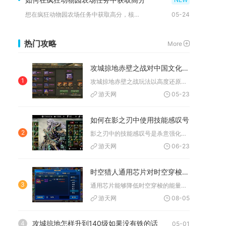
想在疯狂动物园农场任务中获取高分，核心在于精准操控套索、熟练...
05-24
热门攻略
More
攻城掠地赤壁之战对中国文化遗产的保护有何贡献
1
攻城掠地赤壁之战玩法以高度还原三国赤壁古战场与经典战役细节为...
游天网
05-23
如何在影之刃中使用技能感叹号
2
影之刃中的技能感叹号是杀意强化与连招触发的核心提示，精准把握...
游天网
06-23
时空猎人通用芯片对时空穿梭有何作用
3
通用芯片能够降低时空穿梭的能量消耗、延长穿梭持续时长，同时解...
游天网
08-05
攻城掠地怎样升到140级如果没有铁的话
4
05-01