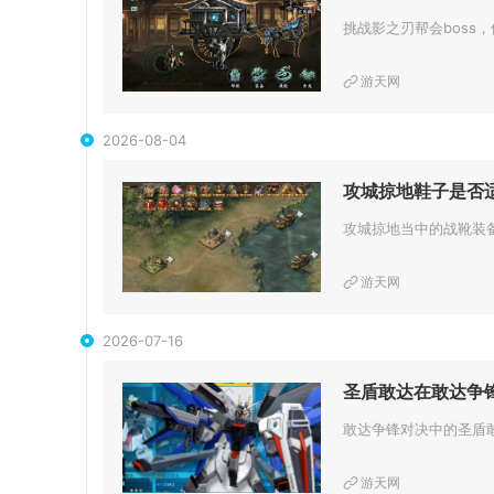
游天网
2026-08-04
攻城掠地鞋子是否
游天网
2026-07-16
圣盾敢达在敢达争
游天网