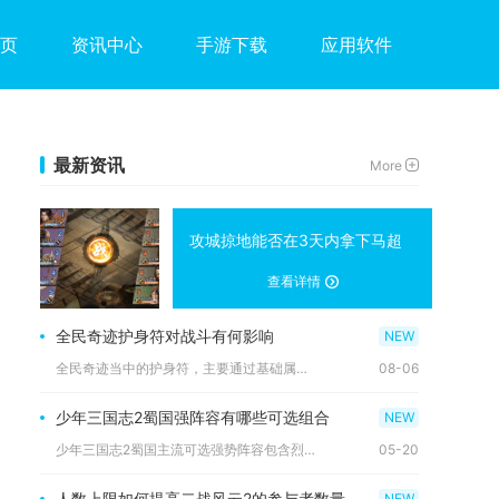
页
资讯中心
手游下载
应用软件
最新资讯
More
攻城掠地能否在3天内拿下马超
查看详情
全民奇迹护身符对战斗有何影响
全民奇迹当中的护身符，主要通过基础属性、进阶觉醒词条两大维度...
08-06
少年三国志2蜀国强阵容有哪些可选组合
少年三国志2蜀国主流可选强势阵容包含烈焰爆发流、铁三角续航流...
05-20
人数上限如何提高二战风云2的参与者数量