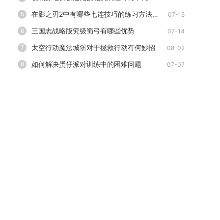
在影之刃2中有哪些七连技巧的练习方法值得推荐
5
07-15
三国志战略版究级蜀弓有哪些优势
6
07-14
太空行动魔法城堡对于拯救行动有何妙招
7
08-02
如何解决蛋仔派对训练中的困难问题
8
07-07