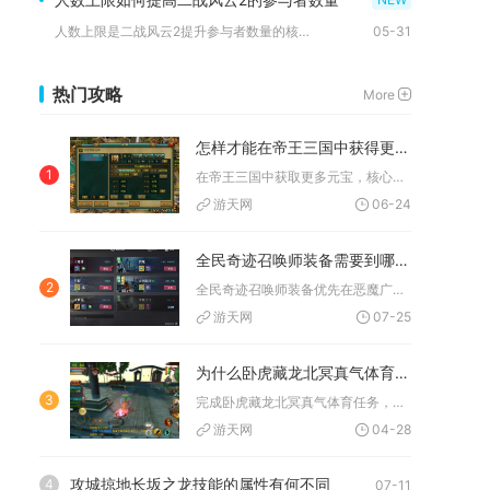
人数上限是二战风云2提升参与者数量的核心，优先通过建筑升级、...
05-31
热门攻略
More
怎样才能在帝王三国中获得更多的元宝
1
在帝王三国中获取更多元宝，核心在于坚持完成每日固定任务、积极...
游天网
06-24
全民奇迹召唤师装备需要到哪里收集
2
全民奇迹召唤师装备优先在恶魔广场、地狱剧情副本、世界野外BO...
游天网
07-25
为什么卧虎藏龙北冥真气体育任务如此重要
3
完成卧虎藏龙北冥真气体育任务，是解锁核心内功增益、提升武学输...
游天网
04-28
攻城掠地长坂之龙技能的属性有何不同
4
07-11