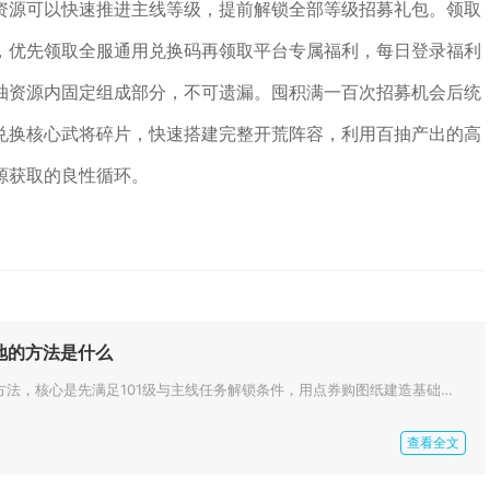
资源可以快速推进主线等级，提前解锁全部等级招募礼包。领取
，优先领取全服通用兑换码再领取平台专属福利，每日登录福利
抽资源内固定组成部分，不可遗漏。囤积满一百次招募机会后统
兑换核心武将碎片，快速搭建完整开荒阵容，利用百抽产出的高
源获取的良性循环。
地的方法是什么
铁匠铺升级攻城掠地的方法，核心是先满足101级与主线任务解锁条件，用点券购图纸建造基础铁匠铺，再按等级逐步解锁熔炼功能，...
查看全文