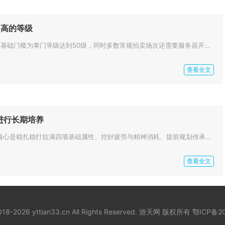
多高的等级
大掌门2参与拍卖玩法的基础门槛为掌门等级达到50级，同时多数常规拍卖场次还需要服务器开服满7天才能解锁完整竞拍权限，不同...
查看全文
进行长期培养
放置江湖小孩长期培养核心是稳扎稳打拉满四项基础属性、控好疲劳与精神消耗、提前规划传承与资源储备，全程围绕属性达标、效率最...
查看全文
018-2026 yttian33.cn All Rights Reserved. 游天网 版权所有
鄂ICP备20