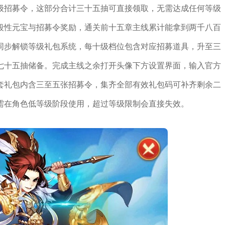
级招募令，这部分合计三十五抽可直接领取，无需达成任何等级
段性元宝与招募令奖励，通关前十五章主线累计能拿到两千八百
同步解锁等级礼包系统，每十级档位包含对应招募道具，升至三
七十五抽储备。完成主线之余打开头像下方设置界面，输入官方
套礼包内含三至五张招募令，集齐全部有效礼包码可补齐剩余二
需在角色低等级阶段使用，超过等级限制会直接失效。