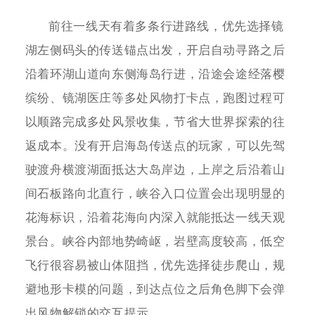
前往一线天有着多条行进路线，优先选择镜
湖左侧码头的传送锚点出发，开启自动寻路之后
沿着环湖山道向东侧海岛行进，沿途会途经落樱
缤纷、镜湖医庄等多处风物打卡点，跑图过程可
以顺路完成多处风景收集，节省大世界探索的往
返成本。没有开启海岛传送点的玩家，可以先驾
驶渡舟横渡湖面抵达大岛岸边，上岸之后沿着山
间石板路向北直行，峡谷入口位置会出现明显的
花海标识，沿着花海向内深入就能抵达一线天观
景台。峡谷内部地势崎岖，岩壁高度较高，低空
飞行很容易被山体阻挡，优先选择徒步爬山，规
避地形卡模的问题，到达点位之后角色脚下会弹
出风物解锁的交互提示。