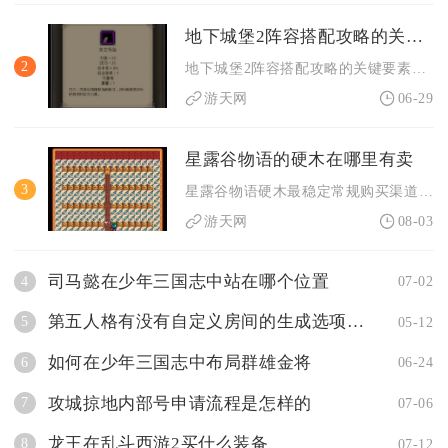
地下城堡2阵容搭配攻略的关键要素有什么
2
地下城堡2阵容搭配攻略的关键要素是职业定位清晰、角色功能互补...
游天网
06-29
星露谷物语的硬木在哪里有卖
3
星露谷物语硬木最稳定常规购买渠道为罗宾木匠商店，完成罗宾的资...
游天网
08-03
司马懿在少年三国志中站在哪个位置
4
07-02
第五人格有没有自定义房间的生成选项如果有具体怎么设置
5
05-12
如何在少年三国志中布局群雄金将
6
06-24
攻城掠地内部号申请流程是怎样的
7
07-06
龙王在乱斗西游2买什么装备
8
07-12