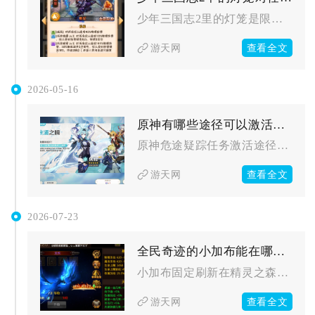
少年三国志2里的灯笼是限时活动专属核心道具，会直接改变活动任...
查看全文
游天网
2026-05-16
原神有哪些途径可以激活危途疑踪任务
原神危途疑踪任务激活途径包含常规解锁、快速体验、地图直触三种...
查看全文
游天网
2026-07-23
全民奇迹的小加布能在哪里找到
小加布固定刷新在精灵之森地图的湖心小岛，必须先解锁尤达的请求...
查看全文
游天网