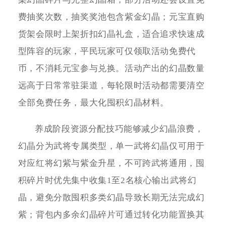
费抽奖次数，抽奖奖池包含紫金幻晶；元宝直购
货架会限时上架折扣幻晶礼盒，适合追求快速成
型阵容的玩家，平民玩家可仅领取活动免费代
币，不消耗元宝参与兑换。活动产出的幻晶数量
远高于日常常驻渠道，每轮限时活动都需要清空
全部免费任务，最大化囤积幻晶材料。
养成阶段资源分配技巧能够减少幻晶浪费，
幻晶分为武将专属类型，单一武将幻晶仅可用于
对应红将幻紫与紫金升星，不可跨武将通用，囤
积碎片时优先集中收集1至2名核心输出武将幻
晶，避免分散囤积多类幻晶导致长期无法完成幻
紫；背包内多余幻晶碎片可通过转化功能置换其