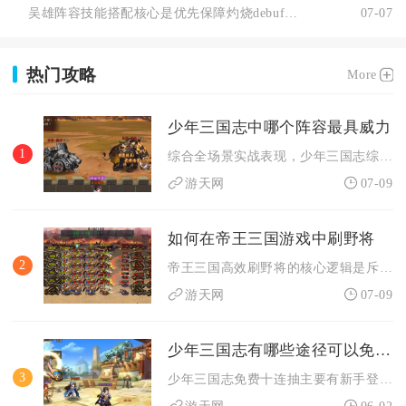
吴雄阵容技能搭配核心是优先保障灼烧debuff全覆盖、控制技...
07-07
热门攻略
More
少年三国志中哪个阵容最具威力
1
综合全场景实战表现，少年三国志综合威力最强的阵容为纯蜀国五虎...
游天网
07-09
如何在帝王三国游戏中刷野将
2
帝王三国高效刷野将的核心逻辑是斥候前置探查、步投主力兵种搭配...
游天网
07-09
少年三国志有哪些途径可以免费十连抽
3
少年三国志免费十连抽主要有新手登录福利、主线副本通关奖励、限...
游天网
06-02