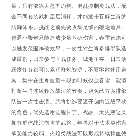
量，只有依靠大范围灼烧、混乱控制类战法，配
合不同套装武将层层消耗，才能逐步瓦解生肖的
防御体系。挑战之前先要收集足够的鞭炮道具，
普通小鞭炮只能造成少量基础伤害，春雷鞭炮可
以触发范围爆破效果，一次性对生肖多排部队造
成重创，日常参与国战任务、城池争夺、日常活
跃度任务都可以累积鞭炮资源，不要零散使用道
具，集中在生肖血量中段的时候投放春雷，能够
打断生肖连续释放战法的节奏，避免己方多排部
队被一次性击溃。武将挑选要避开偏向近战平砍
的角色，优先选用觉醒甘宁、祝融、太史慈这类
拥有群体战法伤害的武将，年兽对于法术类伤害
承受能力较弱，火焰类战法可以形成持续掉血效