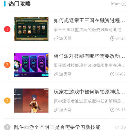
热门攻略
More
如何规避帝王三国在融资过程中的风险
1
帝王三国联盟层面的融资风险可通过筛选合作盟友、控制单次出资额...
游天网
07-24
蛋仔派对技能有哪些需要改动的地方
2
蛋仔派对技能现存改动需求集中在决战技数值失衡、超燃角色技能机...
游天网
08-02
玩家在游戏中如何解锁原神流浪者
3
原神流浪者通过完成魔神任务解锁剧情身份，再在限定祈愿卡池抽取...
游天网
06-13
乱斗西游至圣明王是否需要学习新技能
4
04-30