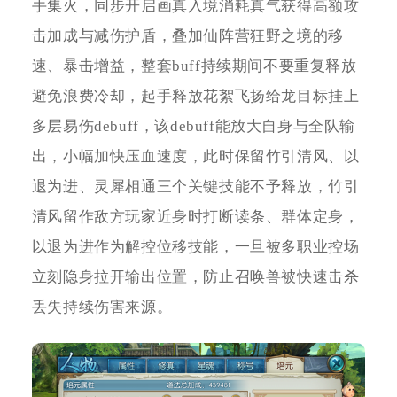
手集火，同步开启画真入境消耗真气获得高额攻
击加成与减伤护盾，叠加仙阵营狂野之境的移
速、暴击增益，整套buff持续期间不要重复释放
避免浪费冷却，起手释放花絮飞扬给龙目标挂上
多层易伤debuff，该debuff能放大自身与全队输
出，小幅加快压血速度，此时保留竹引清风、以
退为进、灵犀相通三个关键技能不予释放，竹引
清风留作敌方玩家近身时打断读条、群体定身，
以退为进作为解控位移技能，一旦被多职业控场
立刻隐身拉开输出位置，防止召唤兽被快速击杀
丢失持续伤害来源。