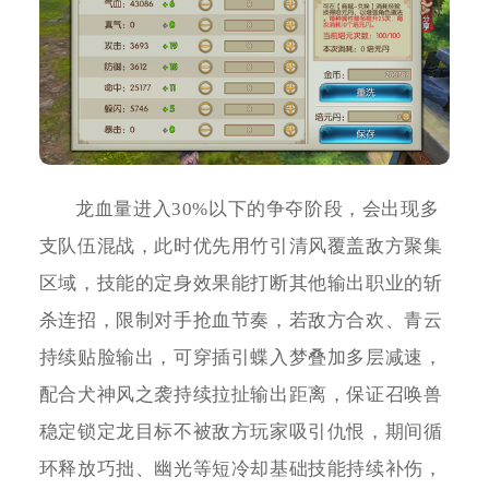
龙血量进入30%以下的争夺阶段，会出现多
支队伍混战，此时优先用竹引清风覆盖敌方聚集
区域，技能的定身效果能打断其他输出职业的斩
杀连招，限制对手抢血节奏，若敌方合欢、青云
持续贴脸输出，可穿插引蝶入梦叠加多层减速，
配合犬神风之袭持续拉扯输出距离，保证召唤兽
稳定锁定龙目标不被敌方玩家吸引仇恨，期间循
环释放巧拙、幽光等短冷却基础技能持续补伤，