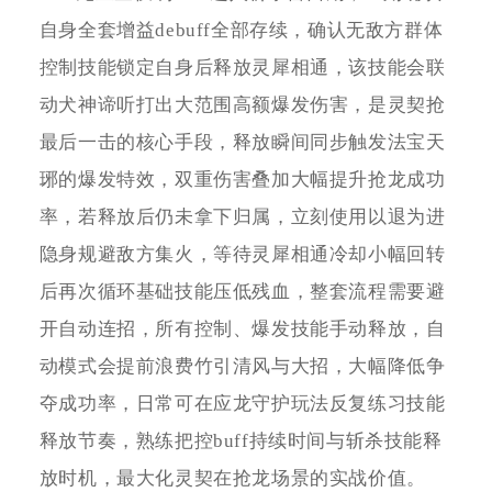
自身全套增益debuff全部存续，确认无敌方群体
控制技能锁定自身后释放灵犀相通，该技能会联
动犬神谛听打出大范围高额爆发伤害，是灵契抢
最后一击的核心手段，释放瞬间同步触发法宝天
琊的爆发特效，双重伤害叠加大幅提升抢龙成功
率，若释放后仍未拿下归属，立刻使用以退为进
隐身规避敌方集火，等待灵犀相通冷却小幅回转
后再次循环基础技能压低残血，整套流程需要避
开自动连招，所有控制、爆发技能手动释放，自
动模式会提前浪费竹引清风与大招，大幅降低争
夺成功率，日常可在应龙守护玩法反复练习技能
释放节奏，熟练把控buff持续时间与斩杀技能释
放时机，最大化灵契在抢龙场景的实战价值。