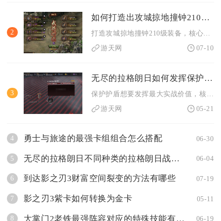
如何打造出攻城掠地撞钟210级装备
2
打造攻城掠地撞钟210级装备，核心是集齐撞钟专属图纸、囤足陨...
游天网
07-10
无尽的拉格朗日如何发挥保护护盾作用
3
保护护盾想要发挥最大实战价值，核心在于做好舰船阵容搭配、护盾...
游天网
05-21
勇士与旅途的最强卡组组合怎么搭配
4
06-30
无尽的拉格朗日不同种类的拉格朗日战舰有何不同的作用
5
06-04
到达影之刃3财富空间裂变的方法有哪些
6
07-19
影之刃3紫卡如何转换为金卡
7
05-11
大掌门2老铁最强阵容对应的特殊技能有哪些
8
06-19