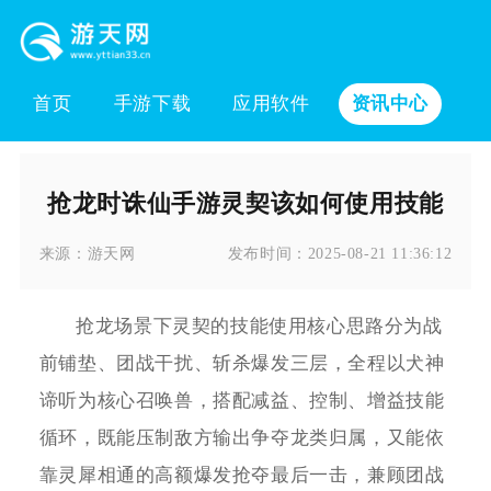
首页
手游下载
应用软件
资讯中心
抢龙时诛仙手游灵契该如何使用技能
来源：
游天网
发布时间：
2025-08-21 11:36:12
抢龙场景下灵契的技能使用核心思路分为战
前铺垫、团战干扰、斩杀爆发三层，全程以犬神
谛听为核心召唤兽，搭配减益、控制、增益技能
循环，既能压制敌方输出争夺龙类归属，又能依
靠灵犀相通的高额爆发抢夺最后一击，兼顾团战