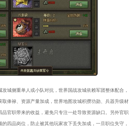
城攻城侧重单人或小队对抗，世界国战攻城依赖军团整体配合，
获取俸禄、资源产量加成，世界地图攻城积攒功勋、兵器升级材
四品官职带来的收益，避免只专注一处导致资源缺口。另外官职
领的四品岗位，防止被其他玩家攻下丢失加成，一旦职位失守，