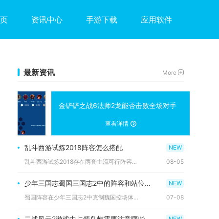
页
资讯中心
手游下载
应用软件
最新资讯
More
金铲铲之战6法师2龙能否击败全场对手
查看详情
乱斗西游试炼2018阵容怎么搭配
乱斗西游试炼2018存在两套主流可行阵容，平民首选地藏菩萨、...
08-05
少年三国志蜀国三国志2中的阵容和站位需要注意哪些克制和被克制的关系
蜀国阵容在少年三国志2中克制魏国控场体系，被吴国灼烧持续队、...
07-08
二战风云2游戏中占领岛屿需要注意哪些问题