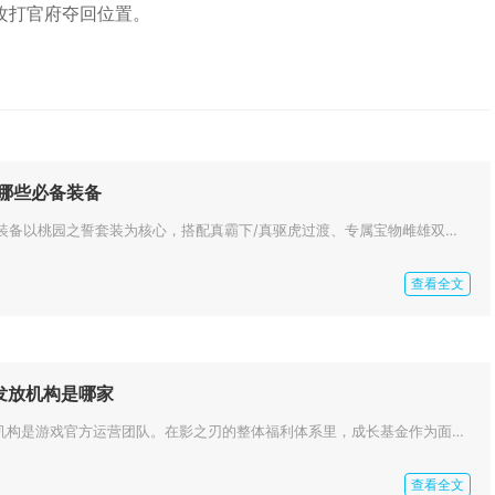
攻打官府夺回位置。
有哪些必备装备
攻城掠地97级刘备必备装备以桃园之誓套装为核心，搭配真霸下/真驱虎过渡、专属宝物雌雄双股剑、攻防型御宝及统率宝石，围绕生...
查看全文
发放机构是哪家
影之刃成长基金的发放机构是游戏官方运营团队。在影之刃的整体福利体系里，成长基金作为面向长期养成玩家的核心福利项目，全程由...
查看全文