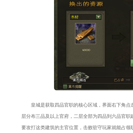
皇城是获取四品官职的核心区域，界面右下角点
层分布三品及以上官府，二层全部为四品到六品官职
要攻打这类建筑的主官位置，击败驻守玩家就能占领