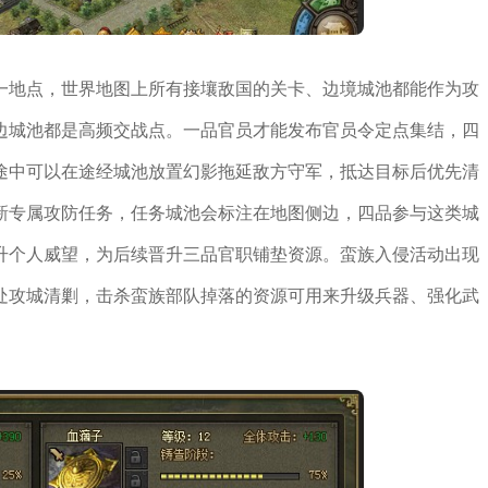
一地点，世界地图上所有接壤敌国的关卡、边境城池都能作为攻
边城池都是高频交战点。一品官员才能发布官员令定点集结，四
途中可以在途经城池放置幻影拖延敌方守军，抵达目标后优先清
新专属攻防任务，任务城池会标注在地图侧边，四品参与这类城
升个人威望，为后续晋升三品官职铺垫资源。蛮族入侵活动出现
处攻城清剿，击杀蛮族部队掉落的资源可用来升级兵器、强化武