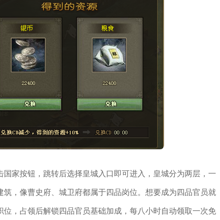
击国家按钮，跳转后选择皇城入口即可进入，皇城分为两层，一
建筑，像曹史府、城卫府都属于四品岗位。想要成为四品官员就
职位，占领后解锁四品官员基础加成，每八小时自动领取一次免