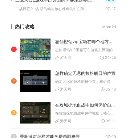
二战风云2中占领岛屿的核心难点集中在跨海投送、滩头攻坚、长期...
07-17
热门攻略
More
忘仙橙钻vip宝箱在哪个地方可以找到
1
忘仙橙钻VIP宝箱可在游戏主界面的VIP特权中心直接找到，同...
游天网
04-25
怎样确定无尽的拉格朗日的位置
2
确定无尽的拉格朗日位置，核心是依托星系地图的坐标系统、标记功...
游天网
05-16
在攻城掠地血战中如何保护自己的城堡
3
在攻城掠地血战中保护城堡，核心是构建“城防加固+武将配置+兵...
游天网
05-11
香肠派对怎样才能免费领取糖果
4
07-19