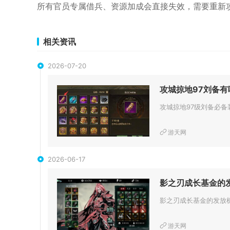
所有官员专属借兵、资源加成会直接失效，需要重新
相关资讯
2026-07-20
攻城掠地97刘备
游天网
2026-06-17
影之刃成长基金的
游天网