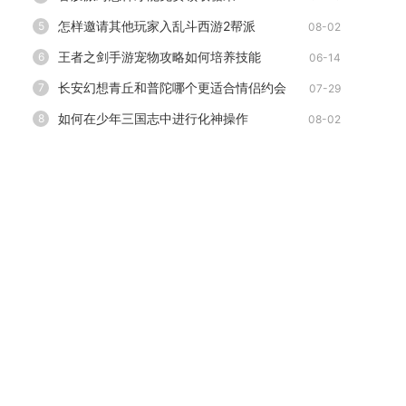
怎样邀请其他玩家入乱斗西游2帮派
5
08-02
王者之剑手游宠物攻略如何培养技能
6
06-14
长安幻想青丘和普陀哪个更适合情侣约会
7
07-29
如何在少年三国志中进行化神操作
8
08-02