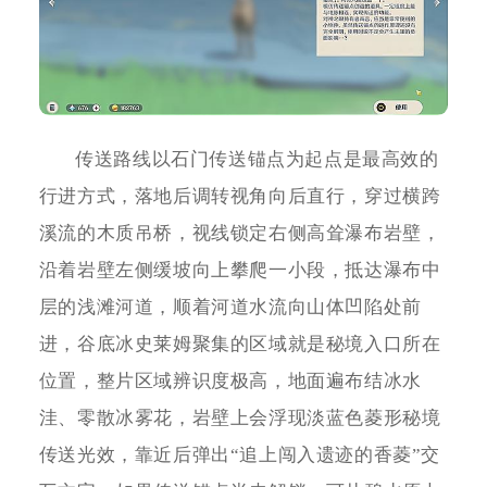
传送路线以石门传送锚点为起点是最高效的
行进方式，落地后调转视角向后直行，穿过横跨
溪流的木质吊桥，视线锁定右侧高耸瀑布岩壁，
沿着岩壁左侧缓坡向上攀爬一小段，抵达瀑布中
层的浅滩河道，顺着河道水流向山体凹陷处前
进，谷底冰史莱姆聚集的区域就是秘境入口所在
位置，整片区域辨识度极高，地面遍布结冰水
洼、零散冰雾花，岩壁上会浮现淡蓝色菱形秘境
传送光效，靠近后弹出“追上闯入遗迹的香菱”交