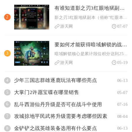
有谁知道影之刃3红眼地狱副本的具体位置吗
2
影之刃3红眼地狱副本（俗称“红眼本”）位于里武林-罪业空间-...
游天网
07-07
要如何才能获得暗域解锁的战争怒吼
3
暗域解锁核心是累计段位积分达到250分，通过天梯对局稳定上分...
游天网
05-19
少年三国志群雄逐鹿玩法有哪些亮点
4
06-13
大掌门2许愿宝碟在哪里销售
5
05-07
乱斗西游仙丹升级是否可在战斗中使用
6
07-16
攻城掠地平民武将升级需要考虑哪些因素
7
08-04
金铲铲之战英雄装备选用有什么要点
8
06-13