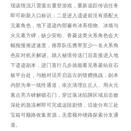
现该情况只需退出重登游戏，重新追踪传说任务
即可刷新入口标识；二是进入遗迹前没有搭配火
元素角色，地下遗迹内部遍布冰系怪物、冰墙与
火元素方碑，缺少安柏、香菱这类火系角色会大
幅拖慢推进速度，推荐队伍携带至少一名火系角
色应对机关解谜。踏入秘境传送门后直接进入地
下遗迹副本，进门直行几步就能看见香菱站在石
板平台处，与她对话开启远古的馈赠挑战，副本
内部为单一线性通道，依次清理丘丘人、用火元
素点亮方碑解锁石门，穿过落冰陷阱区域后击败
深处的急冻树即可完成这段剧情，沿途分布三处
宝箱可顺路收集资源，无需额外绕路探索分支通
道。