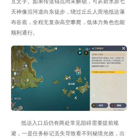
互文字。如果传送锚点尚未解锁，可从碧水原七
天神像沿河道向东徒步，绕过丘丘人营地抵达瀑
布谷底，全程无复杂高空攀爬，低体力角色也能
顺利通行。
抵达入口后仍有两处常见阻碍需要提前规
避，一是任务标记丢失导致看不到秘境光效，出